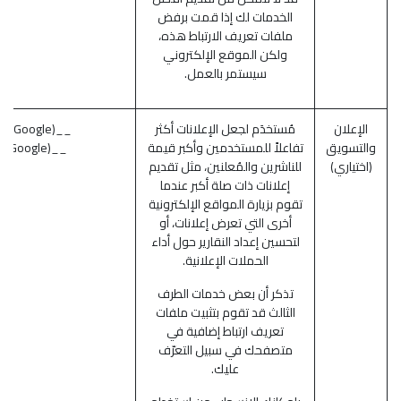
الخدمات لك إذا قمت برفض
ملفات تعريف الارتباط هذه،
ولكن الموقع الإلكتروني
سيستمر بالعمل.
الإعلان
مُستخدَم لجعل الإعلانات أكثر
__gads (Google)
والتسويق
تفاعلاً للمستخدمين وأكبر قيمة
__gac (Google)
(اختياري)
للناشرين والمُعلنين، مثل تقديم
إعلانات ذات صلة أكبر عندما
تقوم بزيارة المواقع الإلكترونية
أخرى التي تعرض إعلانات، أو
لتحسين إعداد النقارير حول أداء
الحملات الإعلانية.
تذكر أن بعض خدمات الطرف
الثالث قد تقوم بتثبيت ملفات
تعريف ارتباط إضافية في
متصفحك في سبيل التعرّف
عليك.