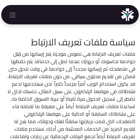
خطي للذهاب إلى المحتوى
سياسة ملفات تعريف الارتباط
ملفات تعريف الارتباط هي نصوص موجزة يتم إرسالها من قِبَل
خوادمنا لحاسوبك أو جهازك عندما تصل إلى خدماتنا. يتم حفظها
في متصفحك ثم إرسالها مجدداً إلى خوادمنا في وقت لاحق حتى
نتمكن من تقديم محتوى سياقي. من دون ملفات تعريف الارتباط،
قد يكون استخدام الويب أمراً مزعجاً كثيراً. نحن نستخدمها لدعم
نشاطاتك في موقعنا الإلكترون. على سبيل المثال، جلستك (حتى لا
تضطر إلى تسجيل الدخول مرة ثانية) أو عربة التسوق الخاصة بك.
تساعدنا ملفات تعريف الارتباط أيضاً على معرفة ما تفضله بناء
على نشاطاتك السابقة أو الحالية على موقعنا الإلكتروني
(الصفحات التي قمت بزيارتها سابقاً) لغتك ودولتك، مما يتيح لنا
تقديم المزيد من الخدمات المحسّنة من أجلك. نستخدم ملفات
تعريف الارتباط أيضاً لجمع البيانات الإجمالية عن زيارات وتفاعلات