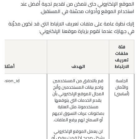
الموقع الإلكتروني حتى نتمكن من تقديم تجربة أفضل عند
استخدام الموقع وأدوات محسّنة في المستقبل.
إليك نظرة عامة على ملفات تعريف الارتباط التي قد تكون مخزّنة
في جهازك عندما تقوم بزيارة موقعنا الإلكتروني:
فئة
ملفات
تعريف
الارتباط
الهدف
أمثلة
الجلسة
قم بالتحقق من المستخدمين
session_id
والأمان
واحم بيانات المستخدمين وأتح
(أساسي)
المجال للموقع الإلكتروني بأن
يقدم الخدمات التي يتوقعها
مستخدمونا، مثل العناية
بمكنونات عربات التسوق لديهم
أو السماح لهم برفع الملفات.
لن يعمل الموقع الإلكتروني
بشكل صحيح إذا قمت برفض أو