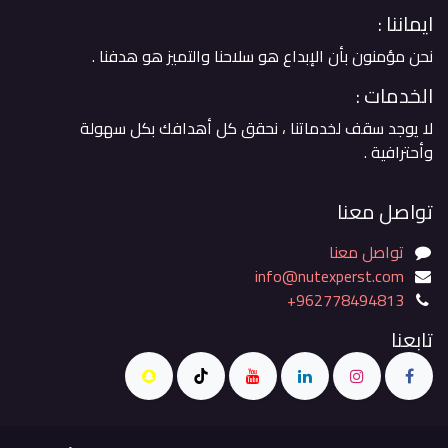
ايماننا :
نحن مؤمنون بأن الإبداع هو سلاحنا والتميز هو هدفنا .
الخدمات :
لا يوجد سقف لخدماتنا ، نحقق كل أهدافك بكل سهولة
وأحترافية .
تواصل معنا
تواصل معنا
info@nutexperst.com
+962778494813
تابعنا