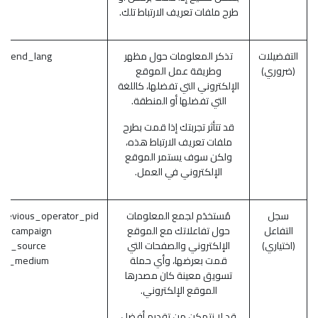
طرح ملفات تعريف الارتباط تلك.
التفضيلات
تذكر المعلومات حول مظهر
ontend_lang
(ضروري)
وطريقة عمل الموقع
الإلكتروني التي تفضلها، كاللغة
التي تفضلها أو المنطقة.
قد تتأثر تجربتك إذا قمت بطرح
ملفات تعريف الارتباط هذه،
ولكن سوف يستمر الموقع
الإلكتروني في العمل.
سجل
مُستخدَم لجمع المعلومات
previous_operator_pid
التفاعل
حول تفاعلاتك مع الموقع
m_campaign
(اختياري)
الإلكتروني والصفحات التي
utm_source
قمت بعرضها، وأي حملة
tm_medium
تسويق معينة كان مصدرها
الموقع الإلكتروني.
قد لا نتمكن من تقديم أفضل