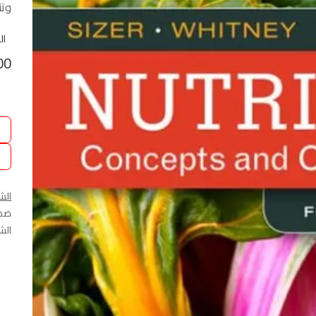
وتن
ال
00
الش
ضمان
الشحن 