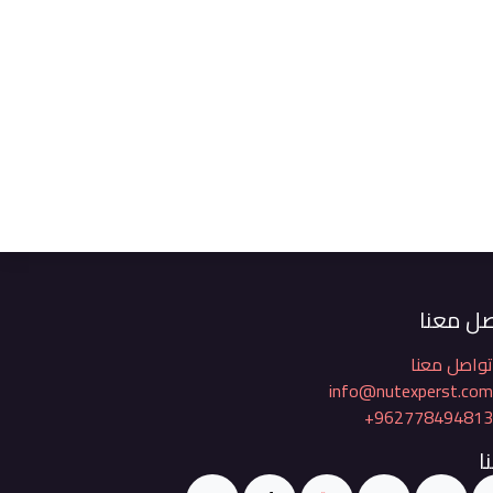
ل معنا
واصل معنا
info@nutexperst.co
+96277849481
ا