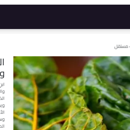
رات
المتجر
الأسئلة الأكثر شيوعاً
الوظائف
ب مستقل
ال
وا
ابن
وال
الك
ويح
الأ
وسه
الم