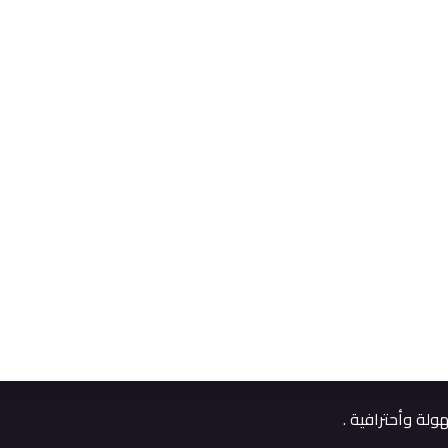
تواص
هدف إلى جعل حياة الجميع أسهل عن طريق
ت
m
3
تابعن
م .
ا .
لة وأحترافية .