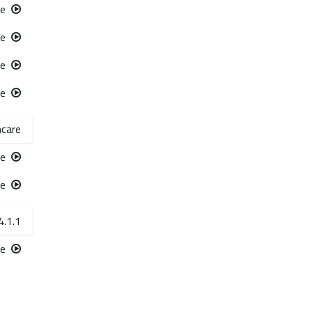
hcare
1.1 Course Conclusion
re