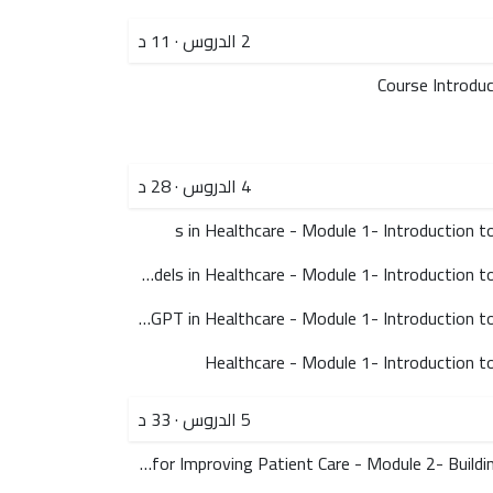
2
الدروس
·
11 د
Course Introdu
4
الدروس
·
28 د
s in Healthcare - Module 1- Introduction 
Understanding the Impact of AI and Language Models in Healthcare - Module 1- Introduction to Using ChatGPT in Healthcare - How to Use ChatGPT in Healthcare
Use Cases for ChatGPT in Healthcare - Module 1- Introduction to Using ChatGPT in Healthcare - How to Use ChatGPT in Healthcare
Healthcare - Module 1- Introduction 
5
الدروس
·
33 د
ChatGPT for Improving Patient Care - Module 2- Building with ChatGPT in Healthcare - How to Use ChatGPT in Healthcare