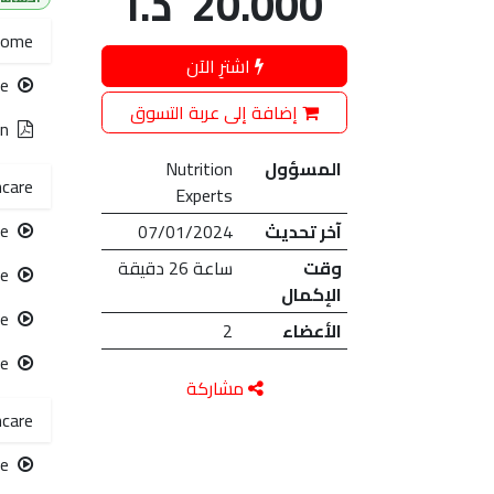
20.000
د.ا
come
اشترِ الآن
re
إضافة إلى عربة التسوق
on
المسؤول
Nutrition
hcare
Experts
re
آخر تحديث
07/01/2024
وقت
ساعة 26 دقيقة
الإكمال
الأعضاء
2
re
مشاركة
hcare