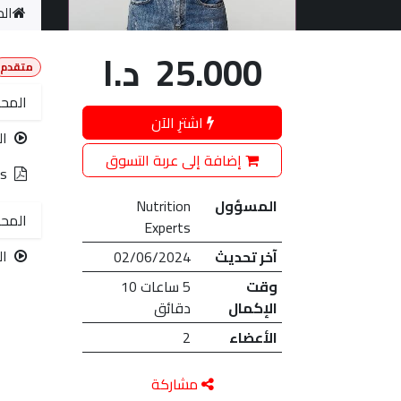
الد
25.000
د.ا
متقدم
المحا
اشترِ الآن
ال
إضافة إلى عربة التسوق
es
المسؤول
Nutrition
المحا
Experts
ال
آخر تحديث
02/06/2024
وقت
5 ساعات 10
الإكمال
دقائق
الأعضاء
2
مشاركة