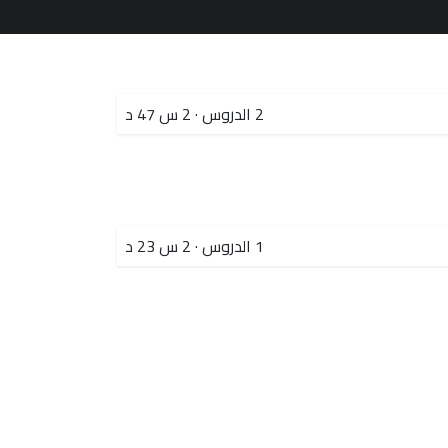
2
الدروس
·
2 س 47 د
1
الدروس
·
2 س 23 د