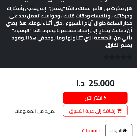
هل فكرت في الأمر عقلك دائمًا "يعمل". إنه يعتني بأفكارك
وحركاتك ، وتنفسك ودقات قلبك ، وحواسك تعمل بجد على
مدار الساعة طوال أيام الأسبوع ، حتى أثناء نومك. هذا يعني
أن دماغك يحتاج إلى إمداد مستمر بالوقود. هذا "الوقود"
يأتي من الأطعمة التي تتناولها وما يوجد في هذا الوقود
يصنع الفارق.
25.000
د.ا
اشترِ الآن
إضافة إلى عربة التسوق
المزيد من المعلومات
الدورة
التقييمات