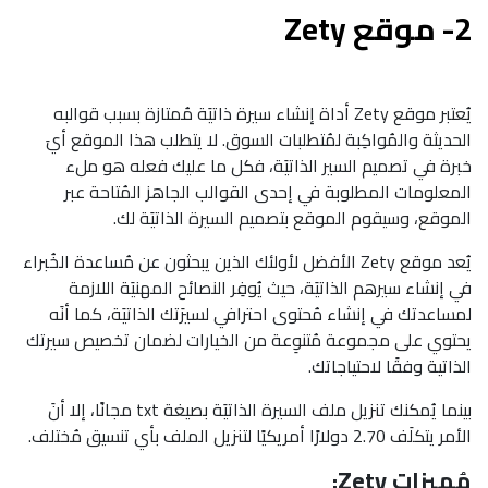
2-
موقع Zety
يُعتبر موقع Zety أداة إنشاء سيرة ذاتيَة مُمتازة بسبب قوالبه
الحديثة والمُواكِبة لمُتطلبات السوق. لا يتطلب هذا الموقع أيَ
خبرة في تصميم السير الذاتيَة، فكل ما عليك فعله هو ملء
المعلومات المطلوبة في إحدى القوالب الجاهز المُتاحة عبر
الموقع، وسيقوم الموقع بتصميم السيرة الذاتيَة لك.
يُعد موقع Zety الأفضل لأولئك الذين يبحثون عن مُساعدة الخُبراء
في إنشاء سيرهم الذاتيَة، حيث يُوفِر النصائح المهنيَة اللازمة
لمساعدتك في إنشاء مُحتوى احترافي لسيرَتك الذاتيَة، كما أنَه
يحتوي على مجموعة مُتنوِعة من الخيارات لضمان تخصيص سيرتك
الذاتية وفقًا لاحتياجاتك.
بينما يُمكنك تنزيل ملف السيرة الذاتيَة بصيغة txt مجانًا، إلا أنَ
الأمر يتكلَف 2.70 دولارًا أمريكيًا لتنزيل الملف بأي تنسيق مُختلف.
مُميزات Zety: