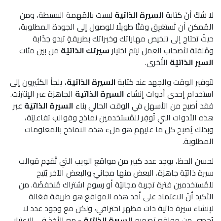
لا شكَ أنَ كتابة
السيرة الذاتيَة
ليست بالمُهمة البسيطة، ومن
المُمكن أن تَستغرِق وقتًا طويلًا للوصول إلى الجودة المطلوبة،
حيثُ تحتاج إلى تلخيص مهاراتك وخبراتك بطريقةٍ تبدو جذَابة
ومُلفتة لأصحاب العمل ليتم اختيار
سيرتك الذاتيَة
من بين مئات
السير الذاتيَة
الأُخرى.
لتوفير الوقت والجهد عند كتابة
السيرة الذاتيَة
، يلجأ الكثيرون إلى
استخدام إحدى أدوات إنشاء
السيرة الذاتية
الجاهزة عبر الإنترنت.
فقد أصبح من الأسهل في الوقت الحالي بناء
السيرة الذاتيَة
عبر
هذه الأدوات التي تُوفِر للمُستخدمين نماذج وقوالب تفاعليَة،
وبذلك يُصبح كل ما عليهم هو ملء هذه النماذج بالمعلومات
المطلوبة.
لحسن الحظ، يوجد عدد كبير من مواقع الويب التي تُقدِم قوالب
سيرة ذاتيَة جاهزة، البعض منها مجانيَ والبعض الآخر يُتيح
للمُستخدمين فترة تجربة مجانيَة أو رسوم اشتراك مُنخفضَة. من
الأكيد أنَ الاعتماد على أحد هذه المواقع هو طريقة فعَالة
لإنشاء سيرة ذاتية ذات مظهر احترافي، ولكن مع وجود عدد لا
يُحصى من مواقع تصميم
السيرة الذاتيَة
- مع الأخذ في الاعتبار