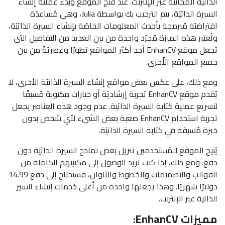
الذاتيَة المجانيَة عبر الإنترنت. عند فتح الموقع وبدء عمليَة إنشاء
السيرة الذاتيَة، يتم الترحيب بك بواسطة Julia، وهي مُساعدَة
افتراضيَة مُبرمجة بأحدث المعلومات الخاصَة بإنشاء السيرة الذاتيَة،
وتُعتبر هذه الميزة مُجرَد واحدة من بين العديد من التفاصيل التي
تجعل موقع EnhanCV أحد أكثر المواقع تطورًا وعصريَةً من بين
جميع المواقع الأُخرى.
ومع ذلك، على عكس بعض مواقع إنشاء السيرة الذاتيَة الأخرى، لا
يُقدم موقع EnhanCV تجربة إرشاديَة أو خيارات مكتوبة مُسبقًا
لتسريع عملية كتابة السيرة الذاتية. عدم وجود هذه العناصر يجعل
تجربة استخدام EnhanCV صعبة بعض الشيء لأي شخص بدون
خبرة مُسبقة في كتابة السيرة الذاتيَة.
يُتيح الموقع للمُستخدمين تنزيل بعض نماذج السيرة الذاتيَة دون
دفع. ومع ذلك، إذا كنت تريد الوصول إلى مكتبتهم الكاملة من
القوالب والتصميمات والخطوط والألوان، فستحتاج إلى دفع 14.99
دولارًا شهريًا. وهذا يجعلها واحدة من أغلى خدمات إنشاء السير
الذاتية عبر الإنترنت.
مميزات EnhanCV: