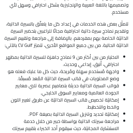
وتصميمها باللغة العربية والإنجليزية بشكل احترافي وسهل لأي
مستخدم.
تتمثَل بعض هذه الخدمات في إعداد كل ما يتعلّق بالسيرة الذاتية،
وتقديم نماذج سيرة ذاتية احترافية مجانًا للراغبين بتحضير السيرة
الذاتيَة الخاصة بهم بمفردهم، بالإضافة إلى مراجعة وتقييم السيرة
الذاتيَة الحالية. من بين جميع المواقع الأخرى، تتميَز CV Gulf بالآتي:
الاختيار من بين أكثر من 9 نماذج جاهزة للسيرة الذاتية بمظهر
احترافي، أنيق، إبداعي وحديث.
واجهة مُستخدم سهلة ومُريحة، حيث كل ما عليك فعله هو
وضع المحتويات في قالب السيرة الذاتيَة المُعد مُسبقًا.
قوالب السيرة الذاتية حديثة بتصاميم عصرية تلبي معايير
الجودة العالمية ومعايير السوق الخليجي.
إمكانيَة تخصيص قالب السيرة الذاتيَة عن طريق تغيير اللون
والخط والتخطيط.
إمكانيَة تحديد وتنزيل السيرة الذاتية بصيغة PDF.
مراجعة سيرتك الذاتية بواسطة خبير من خلال خدمة
الاستشارة المجانيَة، حيث سيقوم أحد الخبراء بتقييم سيرتك