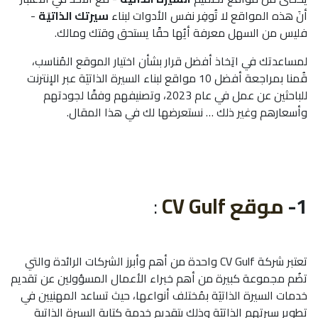
أنَ هذه المواقع لا تُوفِر نفس الأدوات لبناء
سيرتك الذاتيَة
-
فليس من السهل معرفة أيُها حقًا يستحق وقتك ومالك.
لمساعدتك في اتِخاذ أفضل قرار بشأن اختيار الموقع المُناسب،
قُمنا بمراجعة أفضل 10 مواقع لبناء السيرة الذاتيَة عبر الإنترنت
للباحثين عن عمل في عام 2023، وتصنيفهم وفقًا لجودتهم
وأسعارهم وغير ذلك … نستعرضها لك في هذا المقال.
1-
موقع CV Gulf
:
تعتبر شركة CV Gulf واحدة من أهم وأبرز الشركات الرائدة والتي
تضُم مجموعة كبيرة من أهم خبراء الأعمال المسؤولين عن تقديم
خدمات السيرة الذاتيَة بمُختلف أنواعها، حيث تساعد المهنيين في
تطوير سيرتهم الذاتيَة وذلك بتقديم خدمة كتابة السيرة الذاتية