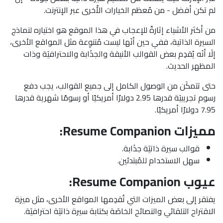
لم تكن أفضل - من مُعظم الخيارات الأُخرى عبر الإنترنت.
من أكثر الأشياء إثارةً للإعجاب في هذا الموقع هو اختياره لنماذج
السيرة الذاتية، ففي حين أنَها ليست مُتنوِعة مثل المواقع الأخرى،
إلَا أنَه يُقدِم بعض القوالب الأنيقة والجذَابة والاحترافيَة وذات
المظهر الحديث.
حتى تتمكَن من الوصول الكامل إلى جميع القوالب، يجب دفع
رسوم تجريبيَة قدرها 2.95 دولارًا أمريكيًا أو رسومًا شهرية قدرها
7.95 دولارًا أمريكيًا.
مميزات Resume Companion:
قوالب سيرة ذاتيَة جذَابة.
سهل الاستخدام للمُبتدئين.
عيوب Resume Companion:
يفتقر إلى بعض الميزات التي تُقدِمها المواقع الأخرى، مثل ميزة
الاقتراح التلقائي والنصائح الخاصَة بكتابة سيرة ذاتيَة احترافيَة.