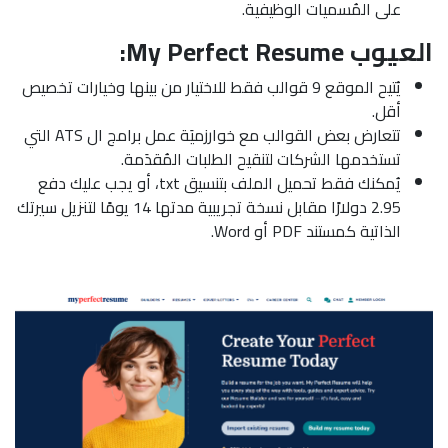
على المُسميات الوظيفية.
العيوب My Perfect Resume:
يُتيح الموقع 9 قوالب فقط للاختيار من بينها وخيارات تخصيص
أقل.
تتعارض بعض القوالب مع خوارزميَة عمل برامج ال ATS التي
تستخدمها الشركات لتنقيح الطلبات المُقدَمة.
يُمكنك فقط تحميل الملف بتنسيق txt، أو يجب عليك دفع
2.95 دولارًا مقابل نسخة تجريبية مدتها 14 يومًا لتنزيل سيرتك
الذاتية كمستند PDF أو Word.