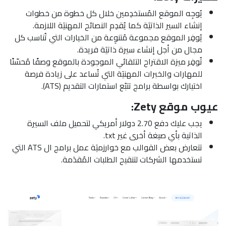
يُوجِه الموقع المُستخدِمين خلال كل خطوة من خطوات
إنشاء السير الذاتيَة كما يُقدِم النصائح المهنيَة اللازمة.
يُوفِر الموقع مجموعة مُتنوِعة من الخيارات التي تُناسب كل
مجال من أجل إنشاء سيرة ذاتيَة فريدة.
تُوفِر ميزة الاقتراح التلقائي الموجودة بالموقع وصفًا مُحسّنًا
للمهارات والخبرات المهنيَة التي تُساعد على زيادة فرصة
اختيارك بواسطة برامج تتبُع استمارات التقديم (ATS).
عيوب موقع Zety:
يجب عليك دفع 2.70 دولار أمريكي لتحميل ملف السيرة
الذاتية بأي صيغة أخرى غير txt.
تتعارض بعض القوالب مع خوارزميَة عمل برامج ال ATS التي
تستخدمها الشركات لتنقيح الطلبات المُقدَمة.