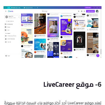
6-
موقع LiveCareer
يُعتبر موقع LiveCareer أحد أكثر مواقع بناء السيرة الذاتيَة سهولةً