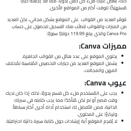
ذلك، يتعيَن عليك ملء كل حقل يدويًا، مما قد يجعله خيارًا
مُستهلِكًا للوقت أكثر من المواقع الأُخرى.
تتوفَر العديد من القوالب على الموقع بشكل مجاني، لكنَ العديد
من الميزات والقوالب تتطلَب منك التسجيل للحصول على حساب
Canva Pro والذي يبلغ 119.99 دولارًا سنويًا.
مميزات Canva:
يحتوي الموقع على عدد هائل من القوالب الجاهزة.
يشمل الموقع العديد من خيارات التخصيص المُناسبة لمُختلف
المهن والمجالات.
عيوب Canva:
يجب على المُستخدم ملء كل قسم يدويًا، لذلك إذا كان لديك
وقت قصير أو لم تكن مُتأكدًا مما يجب كتابته في سيرتك
الذاتية، فمن الأفضل لك استخدام أداة أخرى أكثر بساطةً
وتركيزًا على المحتوى.
لا يُقدِم الموقع أية إرشادات حول كتابة سيرة ذاتيَة احترافيَة.