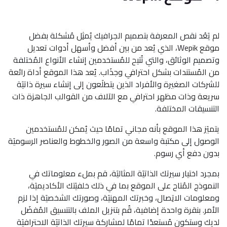
لم يَعُد نقص المعرفة بتصميم الجرافيك يُمثِل مُشكلة بفضل
موقع Wepik، الذي يُعد من بين أفضل وأسهل أدوات تعديل
وتصميم الوثائق، والتي تُتيح للمُستخدمين إنشاء الأنواع المُختلفة
من المُستندات بشكل احترافي وجذَاب. يُعد هذا الموقع أداة رائعة
للشركات الصغيرة والأفراد الذين يتطلَعون إلى إنشاء سيرة ذاتيَة
سريعة وذات مظهر احترافي مع الآلاف من القوالب الجاهزة ذات
التنسيقات المختلفة.
يتميَز هذا الموقع بأنه مجاني تمامًا حيث يُمكن للمُستخدمين
الوصول إلى مكتبة واسعة من الصور والخطوط والعناصر الرسوميَة
بدون دفع أي رسوم.
بمجرد اختيار سيرتك الذاتيَة المثاليَة، قم بملء معلوماتك في
النموذج المُتاح على الموقع بما في ذلك خلفيَتك الأكاديميَة،
ومعلومات الاتِصال، وخبرتك المهنيَة، وصورتك الشخصيَة إذا لزم
الأمر. بنقرة واحدة إضافية، قُم بتنزيل الملف بالتنسيق المُفضَل
لديك وستكون مُستعدًا تمامًا لمشاركة سيرتك الذاتيَة الاحترافيَة