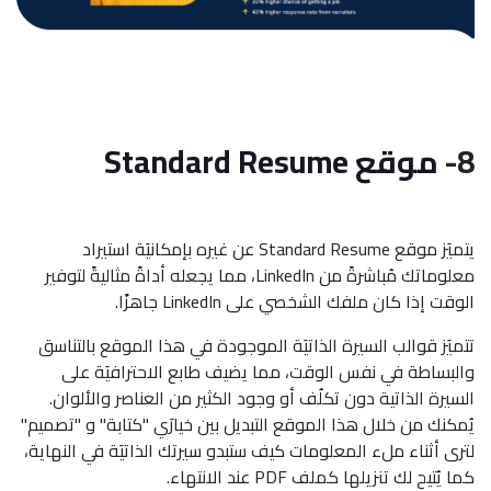
8-
موقع Standard Resume
يتميَز موقع Standard Resume عن غيره بإمكانيَة استيراد
معلوماتك مُباشرةً من LinkedIn، مما يجعله أداةً مثاليةً لتوفير
الوقت إذا كان ملفك الشخصي على LinkedIn جاهزًا.
تتميَز قوالب السيرة الذاتيَة الموجودة في هذا الموقع بالتناسق
والبساطة في نفس الوقت، مما يضيف طابع الاحترافيَة على
السيرة الذاتية دون تكلُف أو وجود الكثير من العناصر والألوان.
يُمكنك من خلال هذا الموقع التبديل بين خيارَي "كتابة" و "تصميم"
لترى أثناء ملء المعلومات كيف ستبدو سيرتك الذاتيَة في النهاية،
كما يُتيح لك تنزيلها كملف PDF عند الانتهاء.