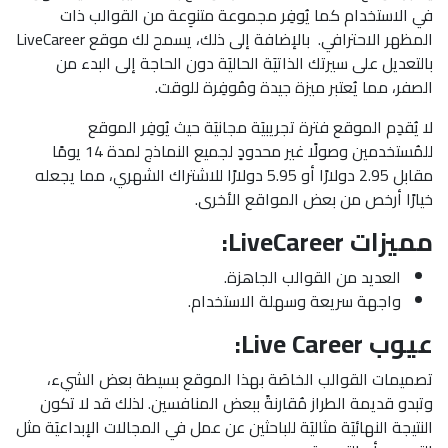
في الاستخدام كما يُوفِر مجموعة متنوِعة من القوالب ذات
المظهر الاحترافي. بالإضافة إلى ذلك، يسمح لك موقع LiveCareer
بالتعديل على سيرتك الذاتيَة الحاليَة دون الحاجة إلى البدء من
الصفر، مما يُعتبر ميزة جيدة ومُوفِرة للوقت.
لا يُقدِم الموقع فترة تجريبيَة مجانيَة حيث يُوفِر الموقع
للمُستخدمين وصولًا غير محدودٍ لجميع النماذج لمدة 14 يومًا
مقابل 2.95 دولارًا أو 5.95 دولارًا للاشتراك الشهري، مما يجعله
خيارًا أرخص من بعض المواقع الأخرى.
مميزات LiveCareer:
العديد من القوالب الجاهزة.
واجهة سريعة وسهلة الاستخدام.
عيوب Live Career:
تصميمات القوالب الخاصَة بهذا الموقع بسيطة بعض الشيء،
وتبدو قديمة الطراز مُقارنةً ببعض المنافسين. لذلك قد لا تكون
النتيجة النهائيَة مثاليَة للباحثين عن عمل في المجالات الإبداعيَة مثل