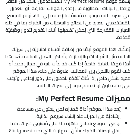
يسمح موقع My Perfect Resume للمُستخدمين بالبدء من الصفر
وإدخال البيانات المطلوبة في إحدى القوالب الفارغة، أو التعديل
على سيرة ذاتية موجودة مُسبقًا. بالإضافة إلى ذلك، يُوفر الموقع
للمُستخدمين العديد من النصائح والتوصيَات من الخبراء بما في ذلك
العبارات المُقترحة التي يُمكن تضمينها أثناء التقديم لأدوار وظيفيَة
مُحَدَدة.
يُمكّنك هذا الموقع أيضًا من إضافة أقسام اختياريَة إلى سيرتك
الذاتيَة مثل الشهادات والإنجازات وأماكن العمل السابقة. يُعد هذا
أمرًا مُهمًا للغاية، خاصةً إذا كُنتَ قد بدأت للتو في مجالٍ جديد أو
كنت تقوم بالتبديل بين المجالات. علاوةً على ذلك، هذا الموقع
مفيد بشكلٍ خاص إذا كُنتَ تتقدَم للحصول على دور إبداعي وترغب
في إضافة لون أو تصميم فريد إلى سيرتك الذاتية.
مميزات My Perfect Resume:
يُعد هذا الموقع أداة مُمتازة لمن يبحثون عن مساعدة
إرشاديَة من الخبراء عند إنشاء سيرهم الذاتية.
يوصي الموقع بنماذج جاهزة بناءً على مُستوى خبرتك، كما
ينقل توصيَات الخبراء بشأن المهارات التي يجب تضمينها بناءً