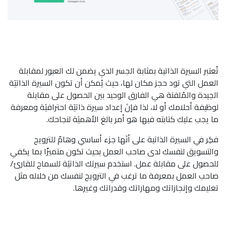
تُعتبر السيرة الذاتية بمثابة الجسر الذي يضمن لك العبور لمقابلة
العمل التي تود حجز مكان لها، حيث يُمكن أن تكون السيرة الذاتيَة
الجيدة والمُلفتة هي الفارق الوحيد بين الحصول على مقابلة
لوظيفة أحلامك أو لا، لذا فإنَ إعداد سيرة ذاتيَة احترافيَة ومعرفة
ما يجب عليك كتابته فيها هو أمر بالغ الأهميَة لنجاحك.
فكِر في السيرة الذاتية على أنَها جزء أساسي وهامّ للترويج
والتسويق لنفسك لدى صاحب العمل بحيث تكون متميزًا بما يكفي
للحصول على مقابلة عمل. استخدم سيرتك الذاتيَة للسماح للقارئ/
صاحب العمل بمعرفة ما ترغب في الترويج لنفسك من خلاله مثل
تعليمك وإنجازاتك ومهاراتك وقدراتك وغيرها.