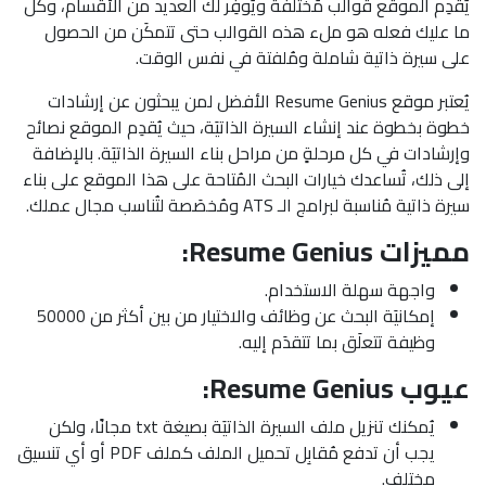
يُقدِم الموقع قوالب مُختلفة ويُوفِر لك العديد من الأقسام، وكل
ما عليك فعله هو ملء هذه القوالب حتى تتمكَن من الحصول
على سيرة ذاتية شاملة ومُلفتة في نفس الوقت.
يُعتبر موقع Resume Genius الأفضل لمن يبحثون عن إرشادات
خطوة بخطوة عند إنشاء السيرة الذاتيَة، حيث يُقدِم الموقع نصائح
وإرشادات في كل مرحلةٍ من مراحل بناء السيرة الذاتيَة. بالإضافة
إلى ذلك، تُساعدك خيارات البحث المُتاحة على هذا الموقع على بناء
سيرة ذاتية مُناسبة لبرامج الـ ATS ومُخصَصة لتُناسب مجال عملك.
مميزات Resume Genius:
واجهة سهلة الاستخدام.
إمكانيَة البحث عن وظائف والاختيار من بين أكثر من 50000
وظيفة تتعلَق بما تتقدَم إليه.
عيوب Resume Genius:
يُمكنك تنزيل ملف السيرة الذاتيَة بصيغة txt مجانًا، ولكن
يجب أن تدفع مُقابِل تحميل الملف كملف PDF أو أي تنسيق
مختلف.