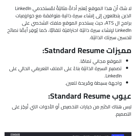
لا شكَ أنَ هذا الموقع يُعتبر أداةً مثاليَةً لمُستخدمي LinkedIn
الذين يتطلعون إلى إنشاء سيرة ذاتية متوافقة مع خوارزميات
برامج ال ATS، حيث يستخدم الموقع ملفك الشخصي على
LinkedIn لإنشاء سيرة ذاتيَة احترافيَة تلقائيًا، كما يُوفِر أيضًا نصائح
لتحسين سيرتك الذاتيَة.
مميزات Satndard Resume:
الموقع مجاني تمامًا.
تصميم السيرة الذاتيَة بناءً على الملف التعريفي الحالي على
LinkedIn.
واجهة بسيطة ومُريحة للعين.
عيوب Standard Resume:
ليس هناك الكثير من خيارات التخصيص أو الأدوات التي تُركِز على
التصميم.