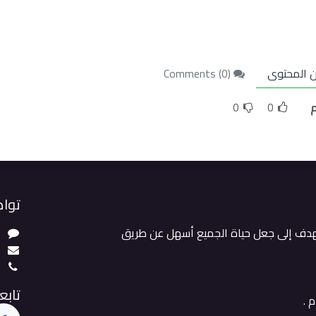
 المحتوى
Comments (
)
0
م
0
0
تواص
هدف إلى جعل حياة الجميع أسهل عن طريق
ت
m
3
تابعن
م .