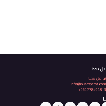
ل معنا
واصل معنا
info@nutexperst.co
+96277849481
ا